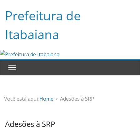
Pular
Prefeitura de
para
o
Itabaiana
conteúdo
Você está aqui:
Home
Adesões à SRP
Adesões à SRP